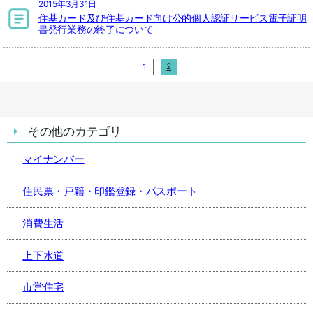
2015年3月31日
住基カード及び住基カード向け公的個人認証サービス電子証明
書発行業務の終了について
2
1
その他のカテゴリ
マイナンバー
住民票・戸籍・印鑑登録・パスポート
消費生活
上下水道
市営住宅