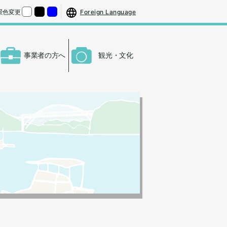
する
さをもとの大きさに戻す
Foreign Language
景色変更
くする
背景色の変更：白
背景色の変更：黒
背景色の変更：青
事業者の方へ
観光・文化