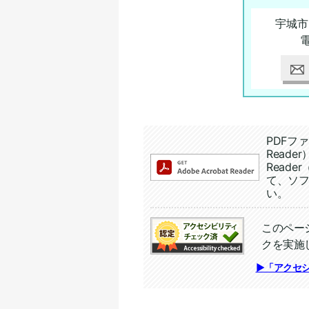
宇城市
追加情報：PDFファイル
PDFファ
Read
Reade
て、ソ
い。
このペー
クを実施
追加情報：アクセシビリテ
▶「アクセ