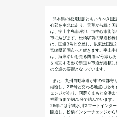
熊本県の経済動脈ともいうべき国道
心部を南北に走り、天草から続く国道
は、宇土半島南岸部、市中心市街部
市に延びます。松橋駅前の県道松橋
は、国道3号と交差し、以東は国道2
宮崎県延岡市へと続きます。宇土半
は、海岸沿いを走る国道57号線も
を補完する形で県道や市道が縦横に
の交通の要衝となっています。
また、九州自動車道が市の東部寄
縦断し、218号と交わる地点に松橋
ェンジがあり、阿蘇くまもと空港ま
福岡市まで約75分で結んでいます
26年には宇城氷川スマートインタ
開通し、松橋インターチェンジから8