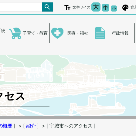
文字を大きく
大
文字の大き
中
文字サイズ
背
文字を小さ
小
手続
子育て・教育
医療・福祉
行政情報
クセス
の概要
]
> [
紹介
]
> [ 宇城市へのアクセス ]