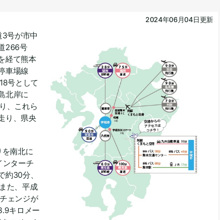
2024年06月04日更新
3号が市中
266号
を経て熊本
停車場線
18号として
島北岸に
あり、これら
走り、県央
りを南北に
インターチ
で約30分、
。また、平成
ーチェンジが
.9キロメー