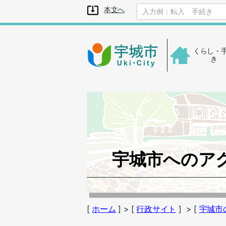
メニューを飛ばして本文へ
本文へ
くらし・
き
宇城市へのア
[
ホーム
]
> [
行政サイト
]
> [
宇城市