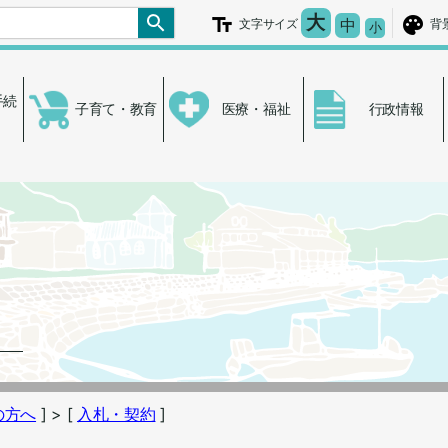
文字を大きく
大
文字の大き
中
文字サイズ
背
文字を小さ
小
手続
子育て・教育
医療・福祉
行政情報
の方へ
]
> [
入札・契約
]