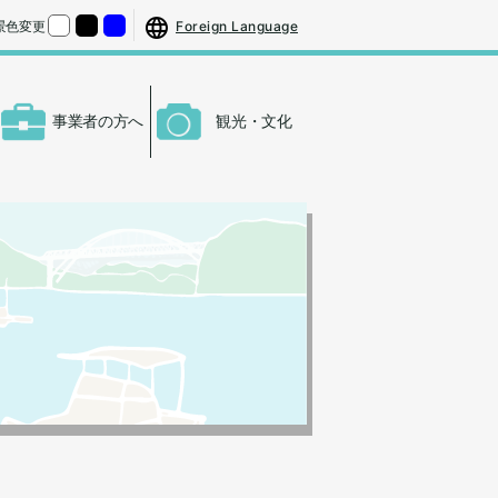
する
さをもとの大きさに戻す
Foreign Language
景色変更
くする
背景色の変更：白
背景色の変更：黒
背景色の変更：青
事業者の方へ
観光・文化