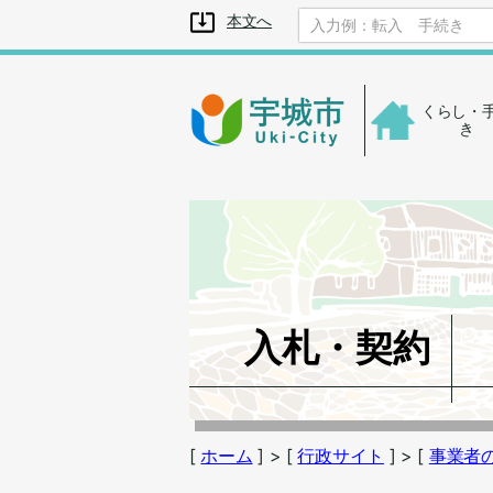
メニューを飛ばして本文へ
本文へ
くらし・
き
入札・契約
[
ホーム
]
> [
行政サイト
]
> [
事業者