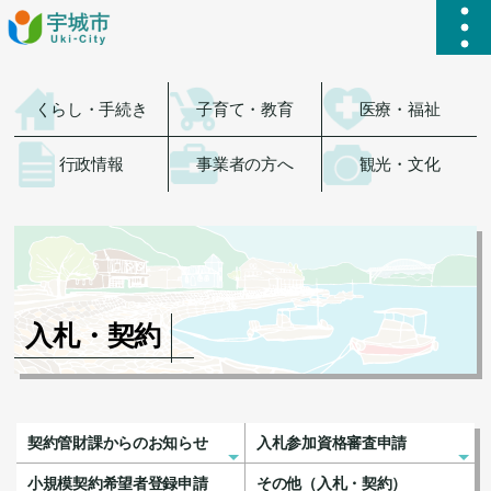
ハ
くらし・手続き
子育て・教育
医療・福祉
行政情報
事業者の方へ
観光・文化
入札・契約
契約管財課からのお知らせ
入札参加資格審査申請
小規模契約希望者登録申請
その他（入札・契約）