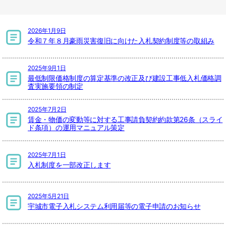
2026年1月9日
令和７年８月豪雨災害復旧に向けた入札契約制度等の取組み
2025年9月1日
最低制限価格制度の算定基準の改正及び建設工事低入札価格調
査実施要領の制定
2025年7月2日
賃金・物価の変動等に対する工事請負契約約款第26条（スライ
ド条項）の運用マニュアル策定
2025年7月1日
入札制度を一部改正します
2025年5月21日
宇城市電子入札システム利用届等の電子申請のお知らせ