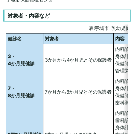
対象者・内容など
表:宇城市 乳幼児健
健診名
対象者
内容
内科診察
3・
身体計測
3か月から4か月児とその保護者
4か月児健診
保健師・
管理栄養
内科診察
7・
身体計測
7か月から8か月児とその保護者
8か月児健診
保健師・
歯科衛生
内科診察
歯科診察
身体計測