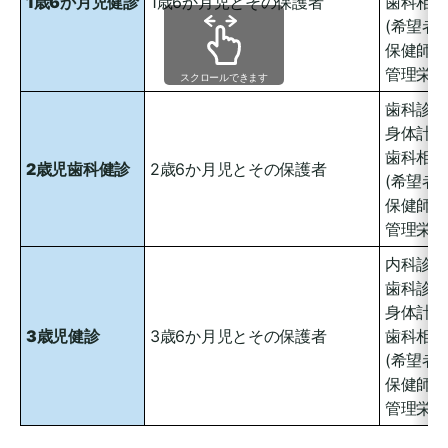
1歳6か月児健診
1歳6か月児とその保護者
歯科相談
(希望者
保健師・
管理栄養
スクロールできます
歯科診察
身体計測
歯科相談
2
歳児歯科健診
2歳6か月児とその保護者
(希望者
保健師・
管理栄養
内科診察
歯科診察
身体計測
3
歳児健診
3歳6か月児とその保護者
歯科相談
(希望者
保健師・
管理栄養