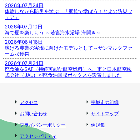
2026年07月24日
体験しながら防災を学ぶ 「家族で学ぼう！とよの防災フ
ェア」
2026年07月10日
海で夏を楽しもう ～若宮海水浴場 海開き～
2026年06月16日
稼げる農業の実現に向けたモデルとして～サンマルクファ
ーム収穫祭
2026年07月24日
廃食油をSAF（持続可能な航空燃料）へ 市と日本航空株
式会社（JAL）が廃食油回収ボックスを設置しました
アクセス
宇城市の組織
お問い合わせ
サイトマップ
プライバシーポリシー
例規集
アクセシビリティ