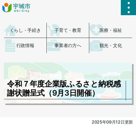
ハ
くらし・手続き
子育て・教育
医療・福祉
行政情報
事業者の方へ
観光・文化
令和７年度企業版ふるさと納税感
謝状贈呈式（9月3日開催）
2025年09月12日更新