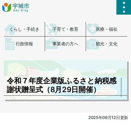
ハ
くらし・手続き
子育て・教育
医療・福祉
行政情報
事業者の方へ
観光・文化
令和７年度企業版ふるさと納税感
謝状贈呈式（8月29日開催）
2025年09月12日更新