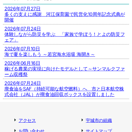
2026年07月27日
多くの支えに感謝 河江保育園で民営化10周年記念式典が
開催
2026年07月24日
体験しながら防災を学ぶ 「家族で学ぼう！とよの防災フ
ェア」
2026年07月10日
海で夏を楽しもう ～若宮海水浴場 海開き～
2026年06月16日
稼げる農業の実現に向けたモデルとして～サンマルクファ
ーム収穫祭
2026年07月24日
廃食油をSAF（持続可能な航空燃料）へ 市と日本航空株
式会社（JAL）が廃食油回収ボックスを設置しました
アクセス
宇城市の組織
お問い合わせ
サイトマップ