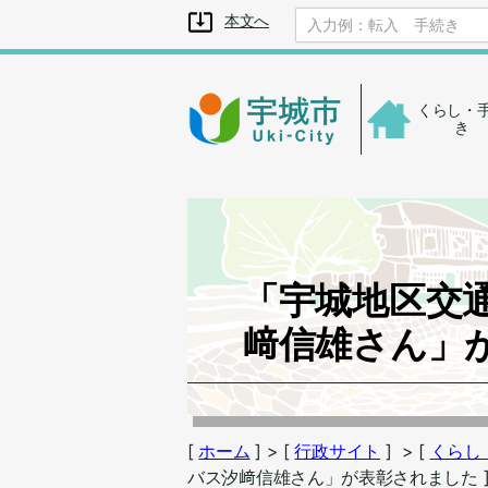
メニューを飛ばして本文へ
本文へ
くらし・
き
「宇城地区交
﨑信雄さん」
[
ホーム
]
> [
行政サイト
]
> [
くらし
バス汐﨑信雄さん」が表彰されました 