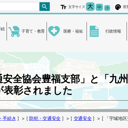
文字を大きく
大
文字の大き
中
文字サイズ
背
文字を小さ
小
手続
子育て・教育
医療・福祉
行政情報
通安全協会豊福支部」と「九
が表彰されました
・手続き
]
> [
防犯・交通安全
]
> [
交通安全
]
> [ 「宇城
]