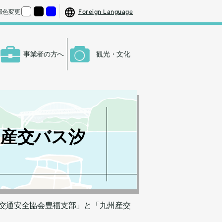
する
さをもとの大きさに戻す
Foreign Language
景色変更
くする
背景色の変更：白
背景色の変更：黒
背景色の変更：青
事業者の方へ
観光・文化
州産交バス汐
地区交通安全協会豊福支部」と「九州産交