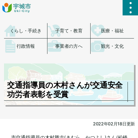
ハ
くらし・手続き
子育て・教育
医療・福祉
行政情報
事業者の方へ
観光・文化
交通指導員の木村さんが交通安全
功労者表彰を受賞
2022年02月18日更新
市交通指導員の木村勝吉(きむら かつよし)さん(松橋