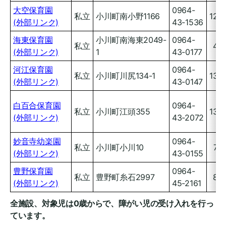
大空保育園
0964-
私立
小川町南小野1166
120
(外部リンク)
43-1536
海東保育園
小川町南海東2049-
0964-
私立
45
(外部リンク)
1
43-0177
河江保育園
0964-
私立
小川町川尻134-1
135
(外部リンク)
43-0147
白百合保育園
0964-
私立
小川町江頭355
130
(外部リンク)
43-2072
妙音寺幼楽園
0964-
私立
小川町小川10
70
(外部リンク)
43-0155
豊野保育園
0964-
私立
豊野町糸石2997
80
(外部リンク)
45-2161
全施設、対象児は0歳からで、障がい児の受け入れを行っ
ています。