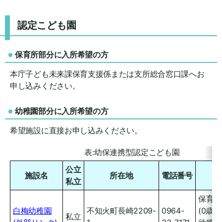
認定こども園
保育所部分に入所希望の方
本庁子ども未来課保育支援係または支所総合窓口課へお
申し込みください。
幼稚園部分に入所希望の方
希望施設に直接お申し込みください。
表:幼保連携型認定こども園
公立
施設名
所在地
電話番号
私立
保育所
白梅幼稚園
不知火町長崎2209-
0964-
(0歳か
私立