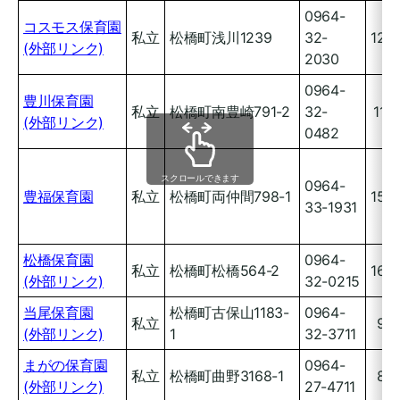
0964-
コスモス保育園
私立
松橋町浅川1239
32-
120
(外部リンク)
2030
0964-
豊川保育園
私立
松橋町南豊崎791-2
32-
110
(外部リンク)
0482
スクロールできます
0964-
豊福保育園
私立
松橋町両仲間798-1
150
33-1931
松橋保育園
0964-
私立
松橋町松橋564-2
160
(外部リンク)
32-0215
当尾保育園
松橋町古保山1183-
0964-
私立
90
(外部リンク)
1
32-3711
まがの保育園
0964-
私立
松橋町曲野3168-1
80
(外部リンク)
27-4711