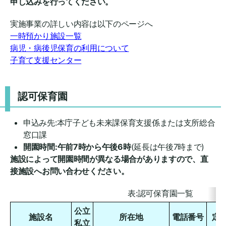
申し込みを行ってください。
実施事業の詳しい内容は以下のページへ
一時預かり施設一覧
病児・病後児保育の利用について
子育て支援センター
認可保育園
申込み先:本庁子ども未来課保育支援係または支所総合
窓口課
開園時間:午前7時から午後6時
(延長は午後7時まで)
施設によって開園時間が異なる場合がありますので、直
接施設へお問い合わせください。
表:認可保育園一覧
公立
施設名
所在地
電話番号
定
私立