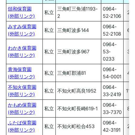
頌和保育園
三角町三角浦1193-
0964-
私立
20
(外部リンク)
2
52-2106
みすみ保育園
0964-
私立
三角町波多144
60
(外部リンク)
52-2108
0964-
わかき保育園
私立
三角町波多967
53-
30
(外部リンク)
0233
青海保育園
0964-
私立
三角町郡浦81
40
(外部リンク)
54-0001
不知火保育園
0964-
私立
不知火町高良1952
110
(外部リンク)
33-2419
かもめ保育園
0964-
私立
不知火町長崎619-1
80
(外部リンク)
33-7370
ふたば保育園
0964-
私立
不知火町松合453
25
(外部リンク)
42-3191