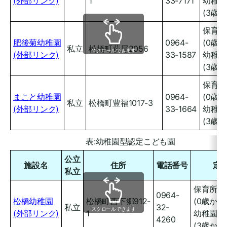
(外部リンク)
1
33-7171
幼稚園
(3歳か
保育所
肥後菊幼稚園
0964-
(0歳か
私立
松橋町萩尾2056
スクロールできます
(外部リンク)
33-1587
幼稚園
(3歳か
保育所
まこと幼稚園
0964-
(0歳か
私立
松橋町豊福1017-3
(外部リンク)
33-1664
幼稚園
(3歳か
表:幼稚園型認定こども園
公立
施設名
住所
電話番号
定
私立
保育所型
0964-
松橋幼稚園
松橋町西下郷912-
(0歳から)
私立
32-
スクロールできます
(外部リンク)
1
幼稚園型
4260
(3歳から)