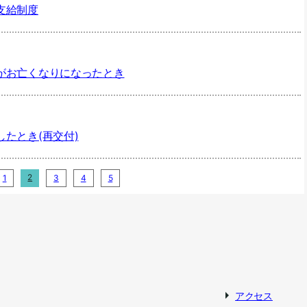
支給制度
がお亡くなりになったとき
たとき(再交付)
2
1
3
4
5
アクセス