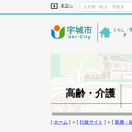
メニューを飛ばして本文へ
本文へ
くらし・
き
高齢・介護
[
ホーム
]
> [
行政サイト
]
> [
医療・