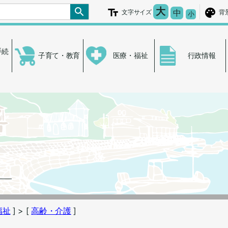
文字を大きく
大
文字の大き
中
文字サイズ
背
文字を小さ
小
手続
子育て・教育
医療・福祉
行政情報
福祉
]
> [
高齢・介護
]