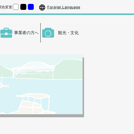
する
さをもとの大きさに戻す
Foreign Language
景色変更
くする
背景色の変更：白
背景色の変更：黒
背景色の変更：青
事業者の方へ
観光・文化