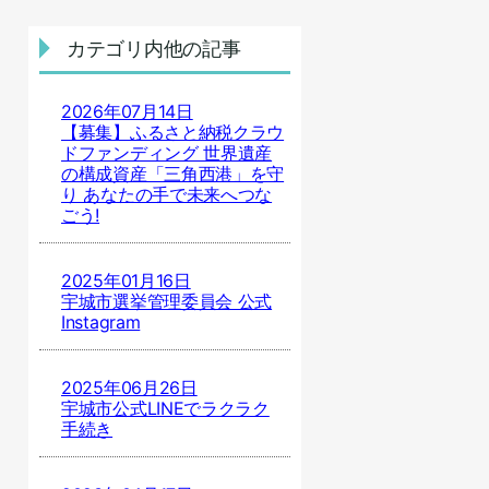
カテゴリ内他の記事
2026年07月14日
【募集】ふるさと納税クラウ
ドファンディング 世界遺産
の構成資産「三角西港」を守
り あなたの手で未来へつな
ごう!
2025年01月16日
宇城市選挙管理委員会 公式
Instagram
2025年06月26日
宇城市公式LINEでラクラク
手続き