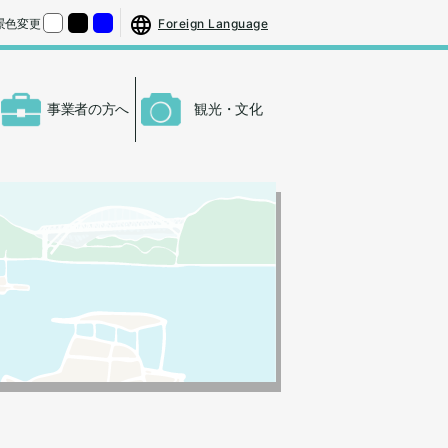
する
さをもとの大きさに戻す
Foreign Language
景色変更
くする
背景色の変更：白
背景色の変更：黒
背景色の変更：青
事業者の方へ
観光・文化