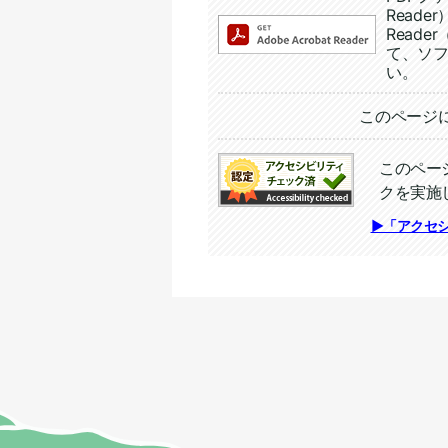
Read
Reade
て、ソ
い。
追加情報：外部リンク
このページ
このペー
クを実施
追加情報：アクセシビリテ
▶「アクセ