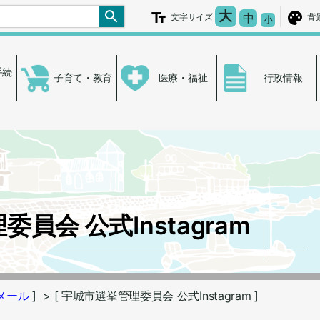
文字を大きく
大
文字の大き
中
文字サイズ
背
文字を小さ
小
手続
子育て・教育
医療・福祉
行政情報
員会 公式Instagram
・メール
]
> [ 宇城市選挙管理委員会 公式Instagram ]