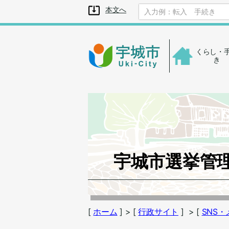
メニューを飛ばして本文へ
本文へ
くらし・
き
宇城市選挙管理委
[
ホーム
]
> [
行政サイト
]
> [
SNS