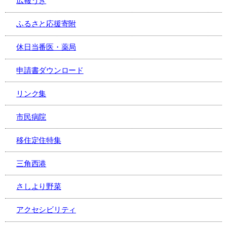
広報うき
ふるさと応援寄附
休日当番医・薬局
申請書ダウンロード
リンク集
市民病院
移住定住特集
三角西港
さしより野菜
アクセシビリティ