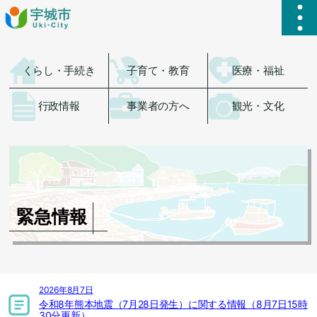
ハ
くらし・手続き
子育て・教育
医療・福祉
行政情報
事業者の方へ
観光・文化
緊急情報
2026年8月7日
令和8年熊本地震（7月28日発生）に関する情報（8月7日15時
30分更新）