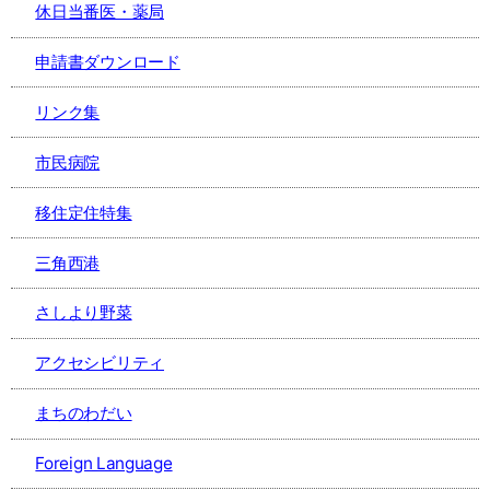
休日当番医・薬局
申請書ダウンロード
リンク集
市民病院
移住定住特集
三角西港
さしより野菜
アクセシビリティ
まちのわだい
Foreign Language