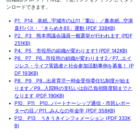
ンロードできます。
P1、P14 表紙…宇城市の山11「竃山」／裏表紙…空港
直行バス・「きらめき85」運動
(PDF 338KB)
P2、P3 熊本県議会議員一般選挙が行われます
(PDF
251KB)
P4、P5 市役所の組織が変わります1
(PDF 142KB)
P6、P7 P6…市役所の組織が変わります2／P7…エイ
ジレス・ライフ実践者と社会参加活動事例を募集！
(P
DF 193KB)
P8、P9 P8…出産育児一時金受領委任払制度が始ま
ります／P9…入院時の支払いは自己負担限度額までと
なります
(PDF 190KB)
P10、P11 P10…パートナーシップ通信・市民レポー
ターの目／P11…みんなの年金学
(PDF 358KB)
P12、P13 うきうきインフォメーション
(PDF 333K
B)