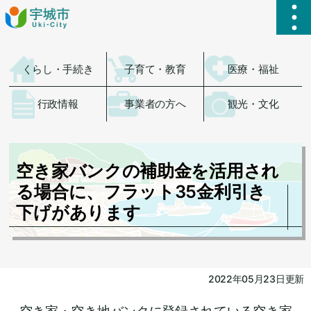
ハ
くらし・手続き
子育て・教育
医療・福祉
行政情報
事業者の方へ
観光・文化
空き家バンクの補助金を活用され
る場合に、フラット35金利引き
下げがあります
2022年05月23日更新
空き家・空き地バンクに登録されている空き家