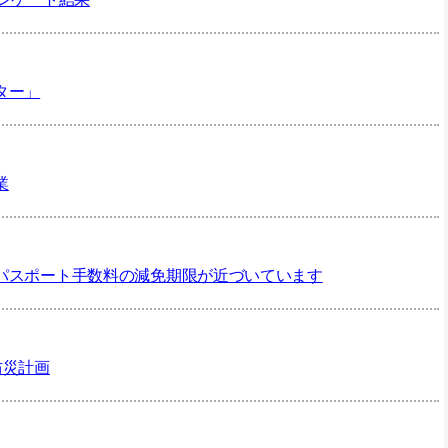
ター」
業
パスポート手数料の減免期限が近づいています
防災計画