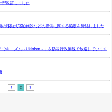
一部改訂しました
時の移動式宿泊施設などの提供に関する協定を締結しました
ウキニズム～Ukinism～」を防災行政無線で放送しています
所
2
1
3