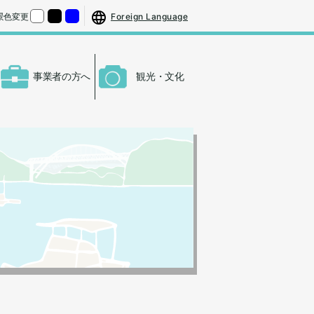
する
さをもとの大きさに戻す
Foreign Language
景色変更
くする
背景色の変更：白
背景色の変更：黒
背景色の変更：青
事業者の方へ
観光・文化