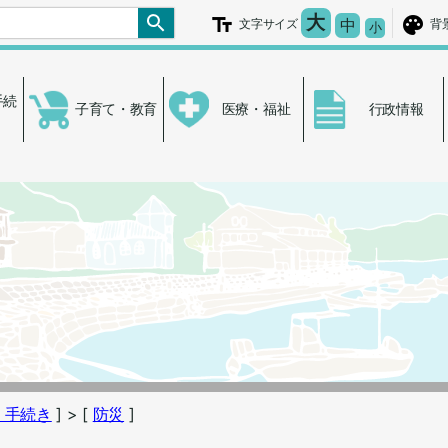
文字を大きく
大
文字の大き
中
文字サイズ
背
文字を小さ
小
手続
子育て・教育
医療・福祉
行政情報
・手続き
]
> [
防災
]