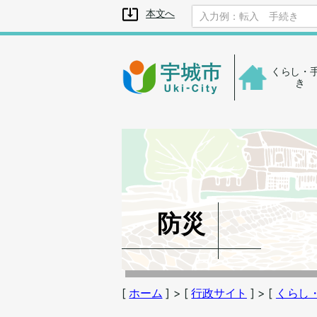
メニューを飛ばして本文へ
本文へ
くらし・
き
防災
[
ホーム
]
> [
行政サイト
]
> [
くらし