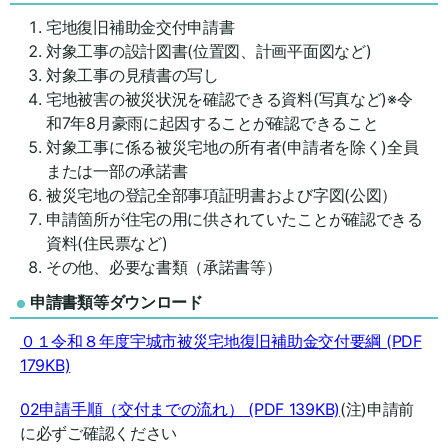
宅地復旧補助金交付申請書
対象工事の設計図書(位置図、計画平面図など)
対象工事の見積書の写し
宅地被害の被災状況を確認できる資料(写真など)※令
和7年8月豪雨に起因することが確認できること
対象工事に係る被災宅地の所有者(申請者を除く)全員
または一部の承諾書
被災宅地の登記全部事項証明書および字図(公図）
申請箇所が住宅の用に供されていたことが確認できる
資料(住民票など)
その他、必要な書類（承諾書等）
申請書類等ダウンロード
０１令和８年度宇城市被災宅地復旧補助金交付要綱
(PDF
179KB)
02申請手順（交付までの流れ）
(PDF 139KB)
(注)申請前
に必ずご確認ください