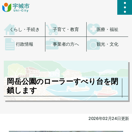
ハ
くらし・手続き
子育て・教育
医療・福祉
行政情報
事業者の方へ
観光・文化
岡岳公園のローラーすべり台を閉
鎖します
2026年02月24日更新