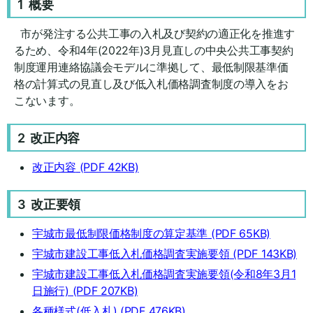
1 概要
市が発注する公共工事の入札及び契約の適正化を推進す
るため、令和4年(2022年)3月見直しの中央公共工事契約
制度運用連絡協議会モデルに準拠して、最低制限基準価
格の計算式の見直し及び低入札価格調査制度の導入をお
こないます。
2 改正内容
改正内容
(PDF 42KB)
3 改正要領
宇城市最低制限価格制度の算定基準
(PDF 65KB)
宇城市建設工事低入札価格調査実施要領
(PDF 143KB)
宇城市建設工事低入札価格調査実施要領(令和8年3月1
日施行)
(PDF 207KB)
各種様式(低入札)
(PDF 476KB)