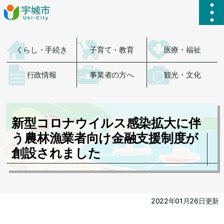
ハ
くらし・手続き
子育て・教育
医療・福祉
行政情報
事業者の方へ
観光・文化
新型コロナウイルス感染拡大に伴
う農林漁業者向け金融支援制度が
創設されました
2022年01月26日更新