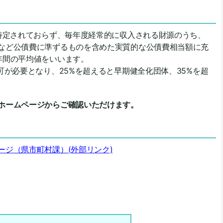
定されておらず、毎年度経常的に収入される財源のうち、
など公債費に準ずるものを含めた実質的な公債費相当額に充
年間の平均値をいいます。
可が必要となり、25%を超えると早期健全化団体、35%を超
ホームページからご確認いただけます。
ージ（県市町村課）(外部リンク)