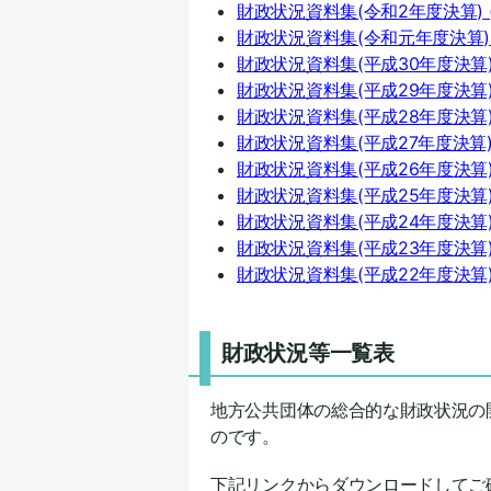
財政状況資料集(令和2年度決算)
財政状況資料集(令和元年度決算)
財政状況資料集(平成30年度決算
財政状況資料集(平成29年度決算
財政状況資料集(平成28年度決算
財政状況資料集(平成27年度決算
財政状況資料集(平成26年度決算
財政状況資料集(平成25年度決算
財政状況資料集(平成24年度決算
財政状況資料集(平成23年度決算
財政状況資料集(平成22年度決算
財政状況等一覧表
地方公共団体の総合的な財政状況の
のです。
下記リンクからダウンロードしてご