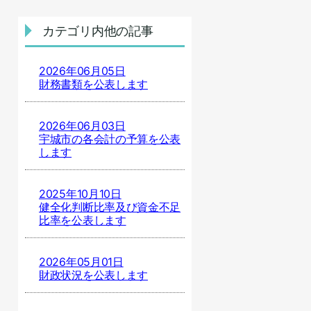
カテゴリ内他の記事
2026年06月05日
財務書類を公表します
2026年06月03日
宇城市の各会計の予算を公表
します
2025年10月10日
健全化判断比率及び資金不足
比率を公表します
2026年05月01日
財政状況を公表します