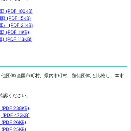
算)
(PDF 100KB)
算)
(PDF 15KB)
算）
(PDF 21KB)
算)
(PDF 11KB)
算)
(PDF 113KB)
、他団体(全国市町村、県内市町村、類似団体)と比較し、本市
確認ください。
(PDF 238KB)
)
(PDF 472KB)
(PDF 26KB)
(PDF 25KB)