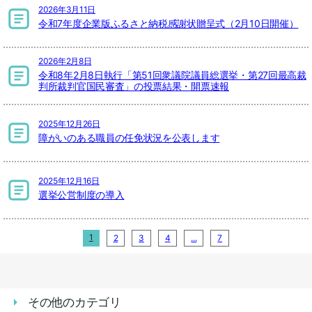
2026年3月11日
令和7年度企業版ふるさと納税感謝状贈呈式（2月10日開催）
2026年2月8日
令和8年2月8日執行「第51回衆議院議員総選挙・第27回最高裁
判所裁判官国民審査」の投票結果・開票速報
2025年12月26日
障がいのある職員の任免状況を公表します
2025年12月16日
選挙公営制度の導入
1
2
3
4
...
7
その他のカテゴリ