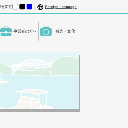
する
さをもとの大きさに戻す
Foreign Language
景色変更
くする
背景色の変更：白
背景色の変更：黒
背景色の変更：青
事業者の方へ
観光・文化