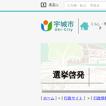
メニューを飛ばして本文へ
本文へ
くらし・
き
選挙啓発
[
ホーム
]
> [
行政サイト
]
> [
行政情