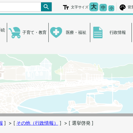
文字を大きく
大
文字の大き
中
文字サイズ
背
文字を小さ
小
手続
子育て・教育
医療・福祉
行政情報
報
]
> [
その他（行政情報）
]
> [ 選挙啓発 ]