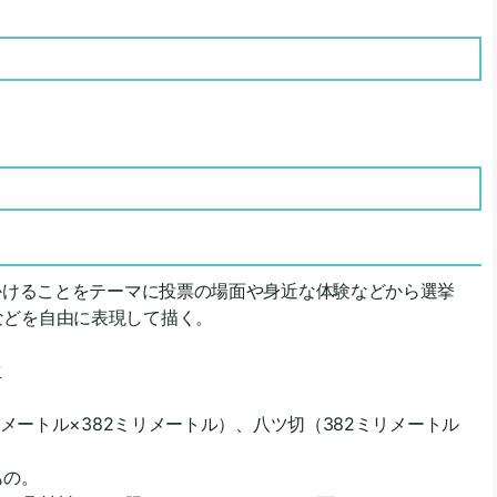
かけることをテーマに投票の場面や身近な体験などから選挙
などを自由に表現して描く。
生
リメートル
×382ミリメートル
）、八ツ切（382ミリメートル
もの。