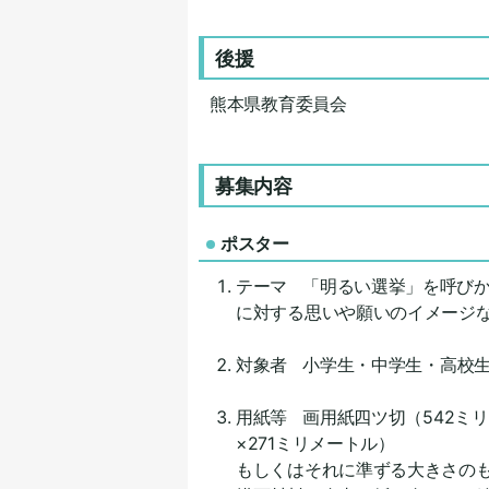
後援
熊本県教育委員会
募集内容
ポスター
テーマ 「明るい選挙」を呼び
に対する思いや願いのイメージ
対象者
小学生・中学生・高校
用紙等
画用紙四ツ切（542ミ
×271ミリメートル
）
もしくはそれに準ずる大きさの