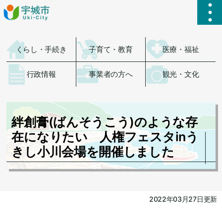
ハ
くらし・手続き
子育て・教育
医療・福祉
行政情報
事業者の方へ
観光・文化
絆創膏(ばんそうこう)のような存
在になりたい 人権フェスタinう
きし小川会場を開催しました
2022年03月27日更新