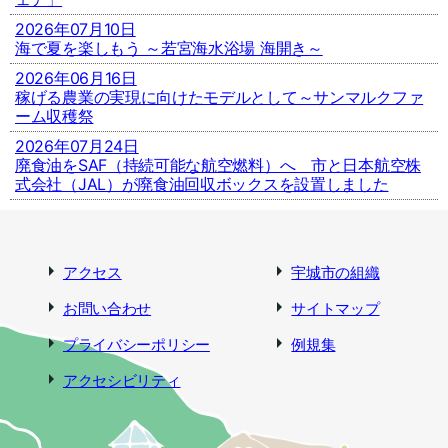
2026年07月10日
海で夏を楽しもう ～若宮海水浴場 海開き～
2026年06月16日
稼げる農業の実現に向けたモデルとして～サンマルクファ
ーム収穫祭
2026年07月24日
廃食油をSAF（持続可能な航空燃料）へ 市と日本航空株
式会社（JAL）が廃食油回収ボックスを設置しました
アクセス
宇城市の組織
お問い合わせ
サイトマップ
プライバシーポリシー
例規集
アクセシビリティ