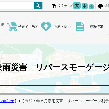
文字を大きく
大
文字の大き
中
文字サイズ
背
文字を小さ
小
手続
子育て・教育
医療・福祉
行政情報
豪雨災害 リバースモーゲー
お知らせ
]
> [ 令和７年８月豪雨災害 リバースモーゲージ利子