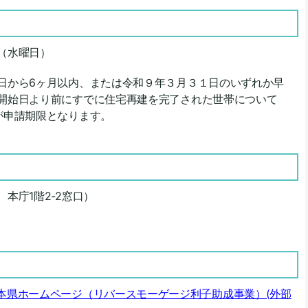
（水曜日）
日から6ヶ月以内、または令和９年３月３１日のいずれか早
開始日より前にすでに住宅再建を完了された世帯について
が申請期限となります。
本庁1階2-2窓口）
本県ホームページ（
リバースモーゲージ利子助成事業
）(外部