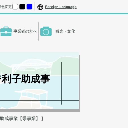
する
さをもとの大きさに戻す
Foreign Language
景色変更
くする
背景色の変更：白
背景色の変更：黒
背景色の変更：青
事業者の方へ
観光・文化
ジ利子助成事
助成事業【県事業】 ]