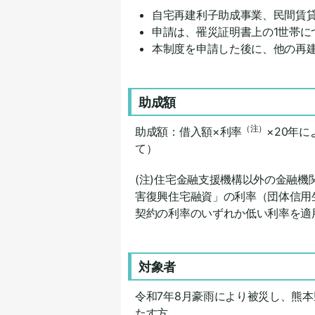
自宅再建利子助成事業、民間賃
申請は、罹災証明書上の1世帯に
本制度を申請した後に、他の再
助成額
（注）
助成額：借入額×利率
×20年
て）
(注)住宅金融支援機構以外の金融
害復興住宅融資」の利率（団体信用
契約の利率のいずれか低い利率を適
対象者
令和7年8月豪雨により被災し、熊
たす方