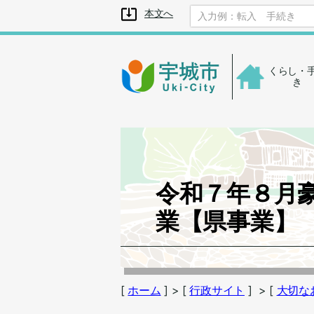
メニューを飛ばして本文へ
本文へ
くらし・
き
令和７年８月
業【県事業】
[
ホーム
]
> [
行政サイト
]
> [
大切な