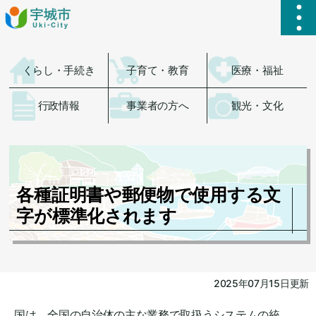
ハ
くらし・手続き
子育て・教育
医療・福祉
行政情報
事業者の方へ
観光・文化
各種証明書や郵便物で使用する文
字が標準化されます
2025年07月15日更新
国は、全国の自治体の主な業務で取扱うシステムの統