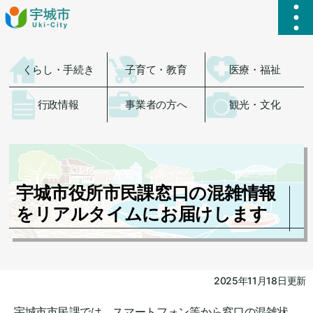
ハ
くらし・手続き
子育て・教育
医療・福祉
行政情報
事業者の方へ
観光・文化
宇城市役所市民課窓口の混雑情報
をリアルタイムにお届けします
2025年11月18日更新
宇城市市民課では、スマートフォン等から窓口の混雑状