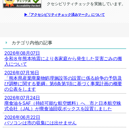
クセシビリティチェックを実施しています。
追加情報：アクセシビリティチェック
▶「アクセシビリティチェック済みマーク」について
カテゴリ内他の記事
2026年08月07日
令和８年熊本地震により各家庭から発生した災害ごみの搬
入について
2026年07月16日
「熊本県産業廃棄物処理施設等の設置に係る紛争の予防及
び調整に関する要綱」第6条第1項に基づく事業計画の概要
の公表をします
2026年07月24日
廃食油をSAF（持続可能な航空燃料）へ 市と日本航空株
式会社（JAL）が廃食油回収ボックスを設置しました
2026年06月22日
パソコンは市の収集には出せません