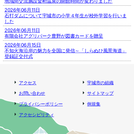
地域間交流施設金桁温泉の開館時間が変わりました
2026年06月11日
石打ダムについて宇城市の小学４年生が校外学習を行いま
した
2026年06月11日
有限会社アグリパーク豊野が図書カードを贈呈
2026年06月15日
不知火海沿岸の魅力を全国に発信～「しらぬひ風景海道」
登録証交付式
アクセス
宇城市の組織
お問い合わせ
サイトマップ
プライバシーポリシー
例規集
アクセシビリティ