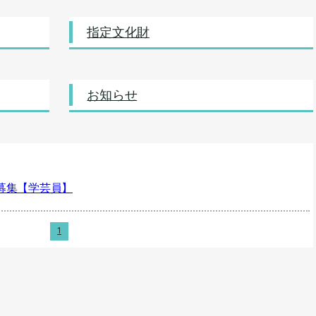
指定文化財
お知らせ
募集【学芸員】
1