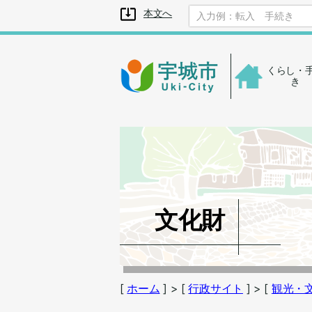
メニューを飛ばして本文へ
本文へ
くらし・
き
文化財
[
ホーム
]
> [
行政サイト
]
> [
観光・