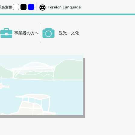
する
さをもとの大きさに戻す
Foreign Language
景色変更
くする
背景色の変更：白
背景色の変更：黒
背景色の変更：青
事業者の方へ
観光・文化