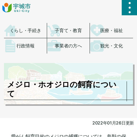
ハ
くらし・手続き
子育て・教育
医療・福祉
行政情報
事業者の方へ
観光・文化
メジロ・ホオジロの飼育につい
て
2022年01月26日更新
愛がん飼育目的のメジロの捕獲については、鳥獣の保