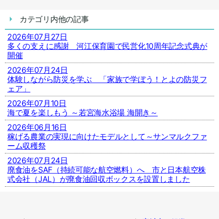
カテゴリ内他の記事
2026年07月27日
多くの支えに感謝 河江保育園で民営化10周年記念式典が
開催
2026年07月24日
体験しながら防災を学ぶ 「家族で学ぼう！とよの防災フ
ェア」
2026年07月10日
海で夏を楽しもう ～若宮海水浴場 海開き～
2026年06月16日
稼げる農業の実現に向けたモデルとして～サンマルクファ
ーム収穫祭
2026年07月24日
廃食油をSAF（持続可能な航空燃料）へ 市と日本航空株
式会社（JAL）が廃食油回収ボックスを設置しました