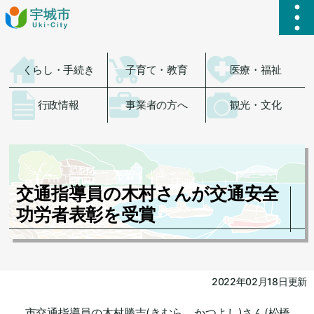
ハ
くらし・手続き
子育て・教育
医療・福祉
行政情報
事業者の方へ
観光・文化
交通指導員の木村さんが交通安全
功労者表彰を受賞
2022年02月18日更新
市交通指導員の木村勝吉(きむら かつよし)さん(松橋