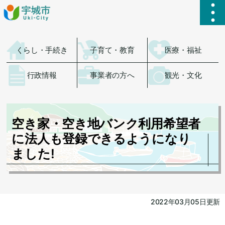
ハ
くらし・手続き
子育て・教育
医療・福祉
行政情報
事業者の方へ
観光・文化
空き家・空き地バンク利用希望者
に法人も登録できるようになり
ました!
2022年03月05日更新