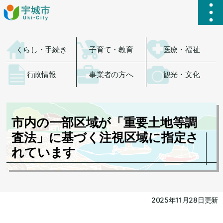
ハ
くらし・手続き
子育て・教育
医療・福祉
行政情報
事業者の方へ
観光・文化
市内の一部区域が「重要土地等調
査法」に基づく注視区域に指定さ
れています
2025年11月28日更新