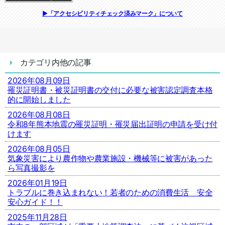
追加情報：アクセシビリティチェック
▶「アクセシビリティチェック済みマーク」について
カテゴリ内他の記事
2026年08月09日
罹災証明書・被災証明書の交付に必要な被害認定調査本格
的に開始しました
2026年08月08日
令和8年熊本地震の罹災証明・罹災届出証明の申請を受け付
けます
2026年08月05日
気象災害により農作物や農業施設・機械等に被害があった
ら写真撮影を
2026年01月19日
トラブルに巻き込まれない！若者のための消費生活 安全
安心ガイド！！
2025年11月28日