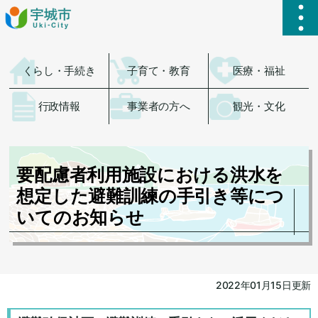
ハ
くらし・手続き
子育て・教育
医療・福祉
行政情報
事業者の方へ
観光・文化
要配慮者利用施設における洪水を
想定した避難訓練の手引き等につ
いてのお知らせ
2022年01月15日更新