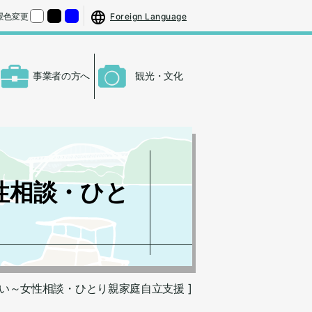
する
さをもとの大きさに戻す
Foreign Language
景色変更
くする
背景色の変更：白
背景色の変更：黒
背景色の変更：青
事業者の方へ
観光・文化
性相談・ひと
さい～女性相談・ひとり親家庭自立支援 ]