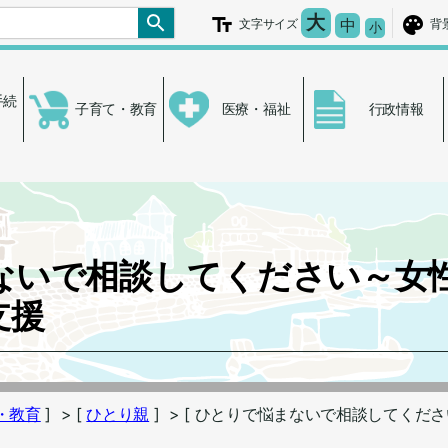
文字を大きく
大
文字の大き
中
文字サイズ
背
文字を小さ
小
手続
子育て・教育
医療・福祉
行政情報
ないで相談してください～女
支援
・教育
]
> [
ひとり親
]
> [ ひとりで悩まないで相談してくだ