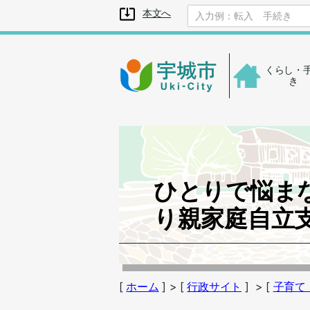
メニューを飛ばして本文へ
本文へ
くらし・
き
ひとりで悩ま
り親家庭自立
[
ホーム
]
> [
行政サイト
]
> [
子育て