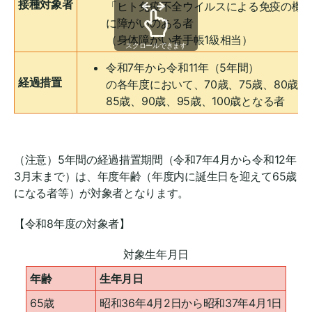
接種対象者
「ヒト免疫不全ウイルスによる免疫の機
に障がいのある者
（身体障がい者手帳1級相当）
スクロールできます
令和7年から令和11年（5年間）
経過措置
の各年度において、70歳、75歳、80歳、
85歳、90歳、95歳、100歳となる者
（注意）5年間の経過措置期間（令和7年4月から令和12年
3月末まで）は、年度年齢（年度内に誕生日を迎えて65歳
になる者等）が対象者となります。
【令和8年度の対象者】
対象生年月日
年齢
生年月日
65歳
昭和36年4月2日から昭和37年4月1日