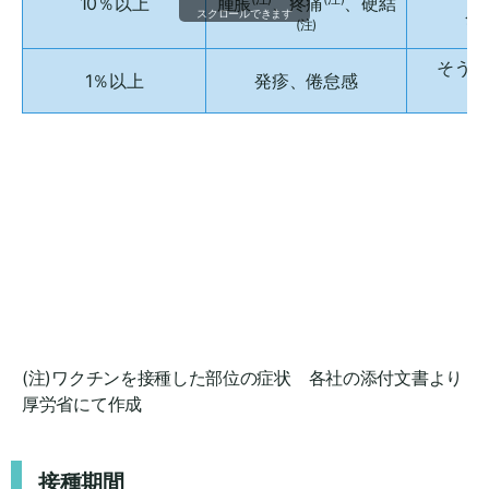
10％以上
腫脹
、疼痛
、硬結
発
スクロールできます
(注)
そう痒
1％以上
発疹、倦怠感
(注)ワクチンを接種した部位の症状 各社の添付文書より
厚労省にて作成​
接種期間