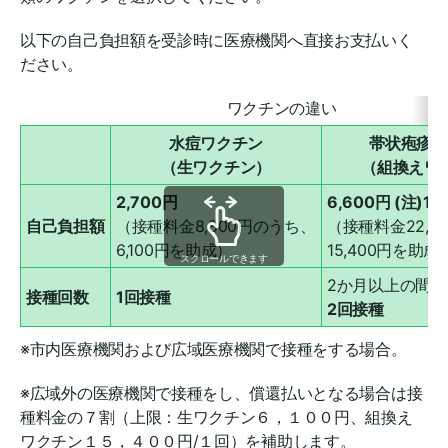
以下の自己負担額を受診時に医療機関へ直接お支払いく
ださい。
ワクチンの違い
水痘ワクチン
帯状疱疹ワ
（生ワクチン）
（組換えワ
2,700円
6,600円 (注)
自己負担額
（接種料金8,800円のうち、
（接種料金22,0
6,100円を助成）
15,400円を助成
スクロールできます
2か月以上の間
接種回数
1回接種
2回接種
※市内医療機関および広域医療機関で接種をする場合。
※広域外の医療機関で接種をし、償還払いとなる場合は接
種料金の７割（上限：生ワクチン６，１００円、組換え
ワクチン１５，４００円/１回）を補助します。