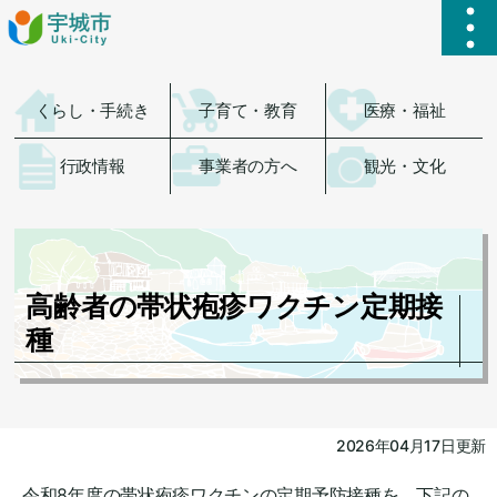
ハ
くらし・手続き
子育て・教育
医療・福祉
行政情報
事業者の方へ
観光・文化
高齢者の帯状疱疹ワクチン定期接
種
2026年04月17日更新
令和8年度の帯状疱疹ワクチンの定期予防接種を、下記の