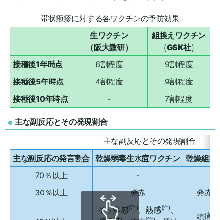
帯状疱疹に対する各ワクチンの予防効果
生ワクチン
組換えワクチン
（阪大微研）
（GSK社）
接種後1年時点
6割程度
9割程度
接種後5年時点
4割程度
9割程度
接種後10年時点
-
7割程度
主な副反応とその発現割合
主な副反応とその発現割合
主な副反応の発言割合
乾燥弱毒生水痘ワクチン
乾燥組換
70％以上
-
(注
30％以上
発赤
発赤
(注)
(注)
そう痒感
、熱感
、
頭痛、
(注)
(注)