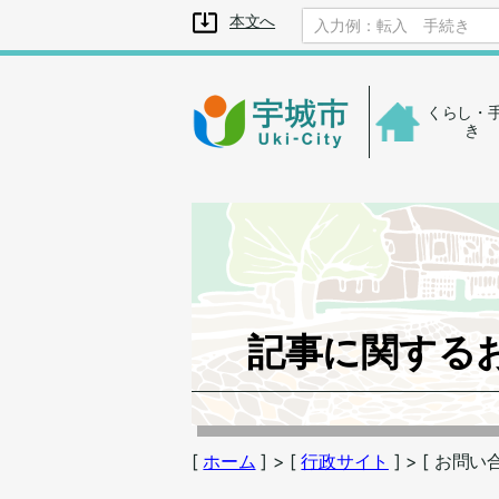
メニューを飛ばして本文へ
本文へ
くらし・
き
記事に関する
[
ホーム
] > [
行政サイト
] > [ お問い