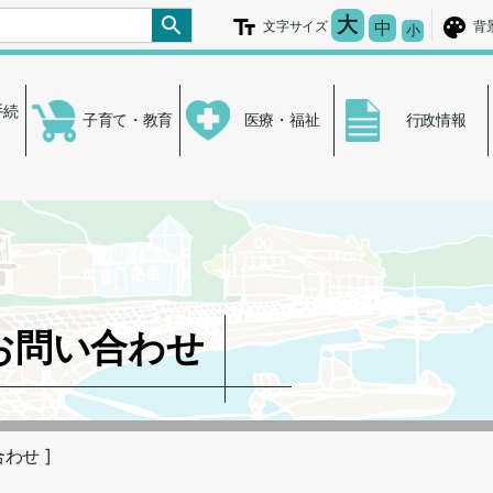
文字を大きく
大
文字の大き
中
文字サイズ
背
文字を小さ
小
手続
子育て・教育
医療・福祉
行政情報
お問い合わせ
合わせ ]