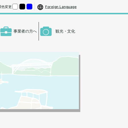
する
さをもとの大きさに戻す
Foreign Language
景色変更
くする
背景色の変更：白
背景色の変更：黒
背景色の変更：青
事業者の方へ
観光・文化