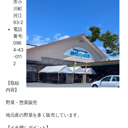
市小
川町
河江
93-2
電話
番号:
096
4-43
-011
2
【取組
内容】
野菜・惣菜販売
地元産の野菜を多く販売しています。
【イチ押しポイント】