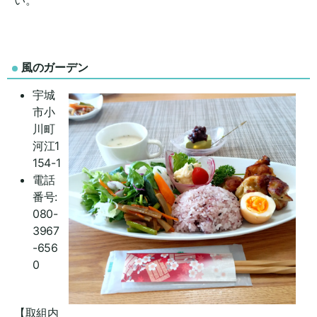
風のガーデン
宇城
市小
川町
河江1
154-1
電話
番号:
080-
3967
-656
0
【取組内