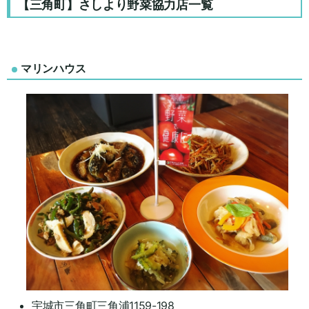
【三角町】さしより野菜協力店
一覧
マリンハウス
宇城市三角町三角浦1159-198