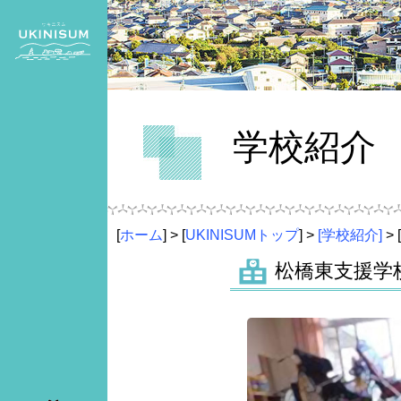
学校紹介
[
ホーム
] > [
UKINISUMトップ
] >
[学校紹介]
>
松橋東支援学