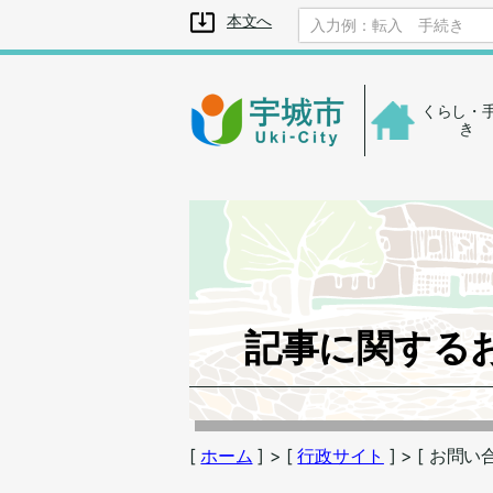
メニューを飛ばして本文へ
本文へ
くらし・
き
記事に関する
[
ホーム
] > [
行政サイト
] > [ お問い