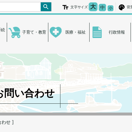
文字を大きく
大
文字の大き
中
文字サイズ
背
文字を小さ
小
手続
子育て・教育
医療・福祉
行政情報
お問い合わせ
合わせ ]