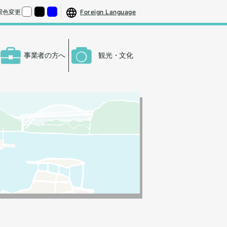
する
さをもとの大きさに戻す
Foreign Language
景色変更
くする
背景色の変更：白
背景色の変更：黒
背景色の変更：青
事業者の方へ
観光・文化