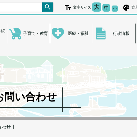
文字を大きく
大
文字の大き
中
文字サイズ
背
文字を小さ
小
手続
子育て・教育
医療・福祉
行政情報
お問い合わせ
合わせ ]