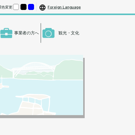
する
さをもとの大きさに戻す
Foreign Language
景色変更
くする
背景色の変更：白
背景色の変更：黒
背景色の変更：青
事業者の方へ
観光・文化