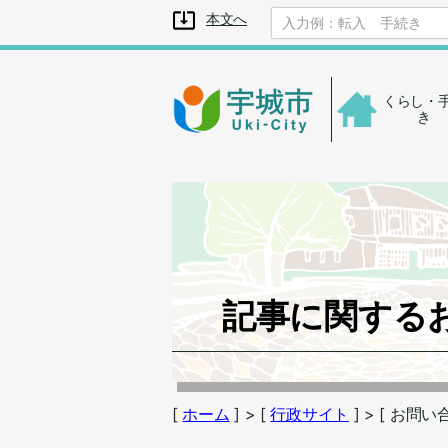
メニューを飛ばして本文へ
本文へ
くらし・
き
記事に関する
[
ホーム
] > [
行政サイト
] > [ お問い